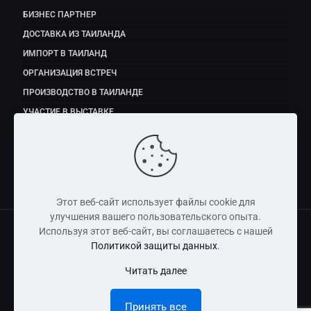
БИЗНЕС ПАРТНЕР
ДОСТАВКА ИЗ ТАИЛАНДА
ИМПОРТ В ТАИЛАНД
ОРГАНИЗАЦИЯ ВСТРЕЧ
ПРОИЗВОДСТВО В ТАИЛАНДЕ
УЧАСТИЕ В ВЫСТАВКЕ
ЭКСПОРТ ПРОДУКТОВ ПИТАНИЯ
Этот веб-сайт использует файлы cookie для
улучшения вашего пользовательского опыта.
Используя этот веб-сайт, вы соглашаетесь с нашей
Политикой защиты данных
.
Copyright © 2011 - 2026 Dmitry Fedorov (Thailand) Co., Ltd
Читать далее
Информация, размещенная на сайте, носит справочно-
информационный характер и не является публичной
Принять все
офертой.