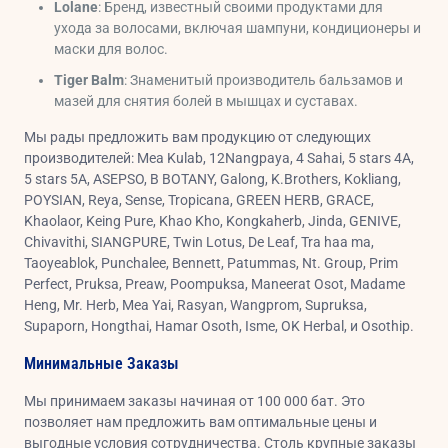
Lolane
: Бренд, известный своими продуктами для
ухода за волосами, включая шампуни, кондиционеры и
маски для волос.
Tiger Balm
: Знаменитый производитель бальзамов и
мазей для снятия болей в мышцах и суставах.
Мы рады предложить вам продукцию от следующих
производителей: Mea Kulab, 12Nangpaya, 4 Sahai, 5 stars 4A,
5 stars 5A, ASEPSO, B BOTANY, Galong, K.Brothers, Kokliang,
POYSIAN, Reya, Sense, Tropicana, GREEN HERB, GRACE,
Khaolaor, Keing Pure, Khao Kho, Kongkaherb, Jinda, GENIVE,
Chivavithi, SIANGPURE, Twin Lotus, De Leaf, Tra haa ma,
Taoyeablok, Punchalee, Bennett, Patummas, Nt. Group, Prim
Perfect, Pruksa, Preaw, Poompuksa, Maneerat Osot, Madame
Heng, Mr. Herb, Mea Yai, Rasyan, Wangprom, Supruksa,
Supaporn, Hongthai, Hamar Osoth, Isme, OK Herbal, и Osothip.
Минимальные Заказы
Мы принимаем заказы начиная от 100 000 бат. Это
позволяет нам предложить вам оптимальные цены и
выгодные условия сотрудничества. Столь крупные заказы