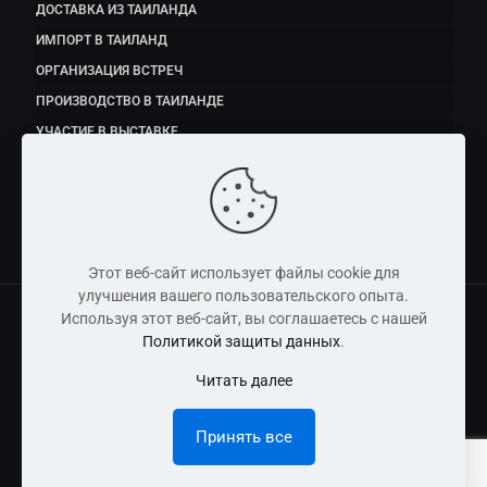
ДОСТАВКА ИЗ ТАИЛАНДА
ИМПОРТ В ТАИЛАНД
ОРГАНИЗАЦИЯ ВСТРЕЧ
ПРОИЗВОДСТВО В ТАИЛАНДЕ
УЧАСТИЕ В ВЫСТАВКЕ
ЭКСПОРТ ПРОДУКТОВ ПИТАНИЯ
Этот веб-сайт использует файлы cookie для
улучшения вашего пользовательского опыта.
Используя этот веб-сайт, вы соглашаетесь с нашей
Политикой защиты данных
.
Copyright © 2011 - 2026 Dmitry Fedorov (Thailand) Co., Ltd
Читать далее
Информация, размещенная на сайте, носит справочно-
информационный характер и не является публичной
Принять все
офертой.