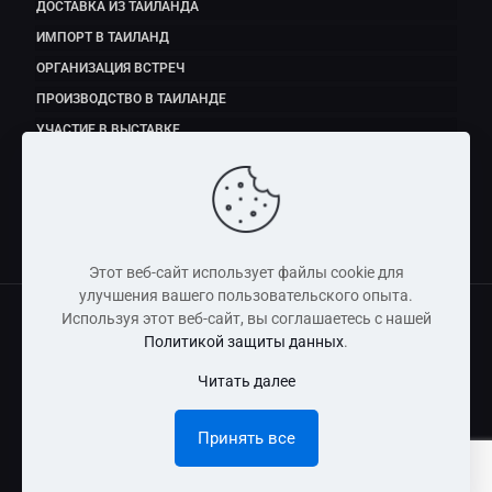
ДОСТАВКА ИЗ ТАИЛАНДА
ИМПОРТ В ТАИЛАНД
ОРГАНИЗАЦИЯ ВСТРЕЧ
ПРОИЗВОДСТВО В ТАИЛАНДЕ
УЧАСТИЕ В ВЫСТАВКЕ
ЭКСПОРТ ПРОДУКТОВ ПИТАНИЯ
Этот веб-сайт использует файлы cookie для
улучшения вашего пользовательского опыта.
Используя этот веб-сайт, вы соглашаетесь с нашей
Политикой защиты данных
.
Copyright © 2011 - 2026 Dmitry Fedorov (Thailand) Co., Ltd
Читать далее
Информация, размещенная на сайте, носит справочно-
информационный характер и не является публичной
Принять все
офертой.