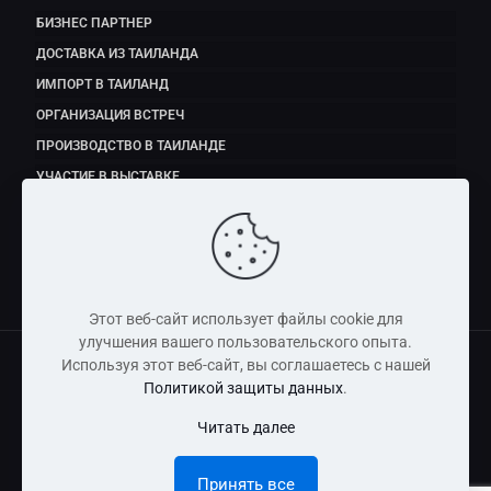
БИЗНЕС ПАРТНЕР
ДОСТАВКА ИЗ ТАИЛАНДА
ИМПОРТ В ТАИЛАНД
ОРГАНИЗАЦИЯ ВСТРЕЧ
ПРОИЗВОДСТВО В ТАИЛАНДЕ
УЧАСТИЕ В ВЫСТАВКЕ
ЭКСПОРТ ПРОДУКТОВ ПИТАНИЯ
Этот веб-сайт использует файлы cookie для
улучшения вашего пользовательского опыта.
Используя этот веб-сайт, вы соглашаетесь с нашей
Политикой защиты данных
.
Copyright © 2011 - 2026 Dmitry Fedorov (Thailand) Co., Ltd
Читать далее
Информация, размещенная на сайте, носит справочно-
информационный характер и не является публичной
Принять все
офертой.