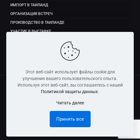
ИМПОРТ В ТАИЛАНД
ОРГАНИЗАЦИЯ ВСТРЕЧ
ПРОИЗВОДСТВО В ТАИЛАНДЕ
УЧАСТИЕ В ВЫСТАВКЕ
ЭКСПОРТ ПРОДУКТОВ ПИТАНИЯ
Этот веб-сайт использует файлы cookie для
улучшения вашего пользовательского опыта.
Используя этот веб-сайт, вы соглашаетесь с нашей
Политикой защиты данных
.
Copyright © 2011 - 2026 Dmitry Fedorov (Thailand) Co., Ltd
Читать далее
Информация, размещенная на сайте, носит справочно-
информационный характер и не является публичной
Принять все
офертой.