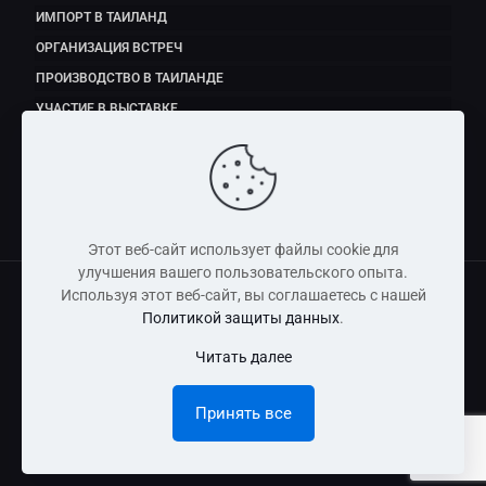
ИМПОРТ В ТАИЛАНД
ОРГАНИЗАЦИЯ ВСТРЕЧ
ПРОИЗВОДСТВО В ТАИЛАНДЕ
УЧАСТИЕ В ВЫСТАВКЕ
ЭКСПОРТ ПРОДУКТОВ ПИТАНИЯ
Этот веб-сайт использует файлы cookie для
улучшения вашего пользовательского опыта.
Используя этот веб-сайт, вы соглашаетесь с нашей
Политикой защиты данных
.
Copyright © 2011 - 2026 Dmitry Fedorov (Thailand) Co., Ltd
Читать далее
Информация, размещенная на сайте, носит справочно-
информационный характер и не является публичной
Принять все
офертой.