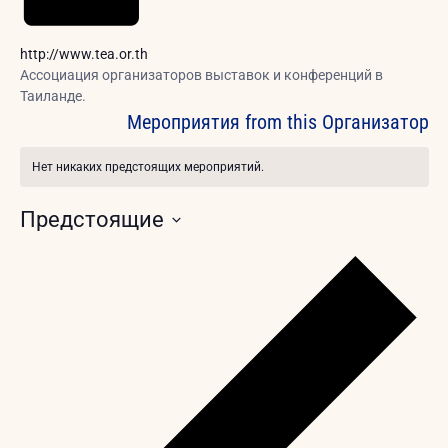
Website
http://www.tea.or.th
Ассоциация организаторов выставок и конференций в
Таиланде.
Мероприятия from this Организатор
Нет никаких предстоящих мероприятий.
Заметка
Предстоящие
Выбрать
дату.