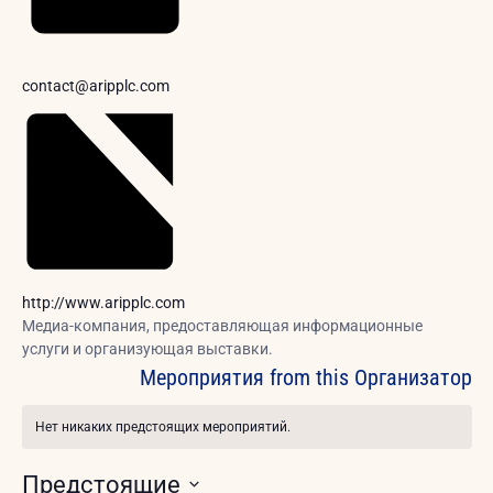
Email
contact@aripplc.com
Website
http://www.aripplc.com
Медиа-компания, предоставляющая информационные
услуги и организующая выставки.
Мероприятия from this Организатор
Нет никаких предстоящих мероприятий.
Заметка
Предстоящие