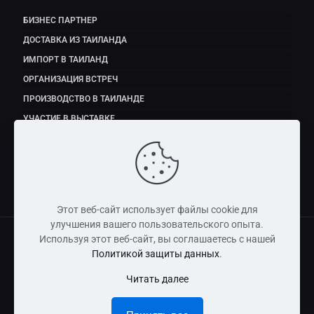
БИЗНЕС ПАРТНЕР
ДОСТАВКА ИЗ ТАИЛАНДА
ИМПОРТ В ТАИЛАНД
ОРГАНИЗАЦИЯ ВСТРЕЧ
ПРОИЗВОДСТВО В ТАИЛАНДЕ
УЧАСТИЕ В ВЫСТАВКЕ
ЭКСПОРТ ПРОДУКТОВ ПИТАНИЯ
Этот веб-сайт использует файлы cookie для
улучшения вашего пользовательского опыта.
Используя этот веб-сайт, вы соглашаетесь с нашей
Политикой защиты данных
.
Copyright © 2011 - 2026 Dmitry Fedorov (Thailand) Co., Ltd
Читать далее
Информация, размещенная на сайте, носит справочно-
информационный характер и не является публичной