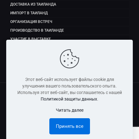
ДОСТАВКА ИЗ ТАИЛАНДА
ИМПОРТ В ТАИЛАНД
ОРГАНИЗАЦИЯ ВСТРЕЧ
ПРОИЗВОДСТВО В ТАИЛАНДЕ
УЧАСТИЕ В ВЫСТАВКЕ
ЭКСПОРТ ПРОДУКТОВ ПИТАНИЯ
Этот веб-сайт использует файлы cookie для
улучшения вашего пользовательского опыта.
Используя этот веб-сайт, вы соглашаетесь с нашей
Политикой защиты данных
.
Copyright © 2011 - 2026 Dmitry Fedorov (Thailand) Co., Ltd
Читать далее
Информация, размещенная на сайте, носит справочно-
информационный характер и не является публичной
Принять все
офертой.