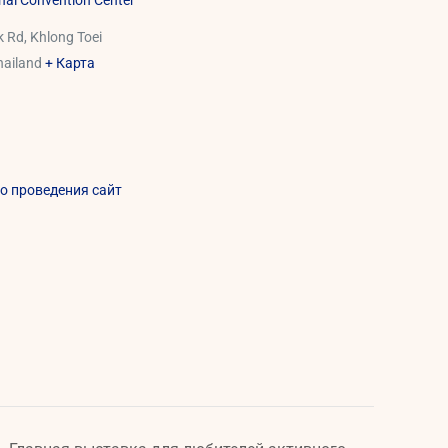
onal Convention Center
 Rd, Khlong Toei
hailand
+ Карта
о проведения сайт