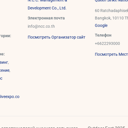
N.C.C. Management &
Queen Sirikit Nati
Development Co., Ltd.
60 Ratchadaphisek
Электронная почта
Bangkok
,
10110
T
Google
info@ncc.co.th
Телефон
гории:
Посмотреть Организатор сайт
+6622293000
ие:
Посмотреть Мест
винг
,
жение
,
ес
diveexpo.co