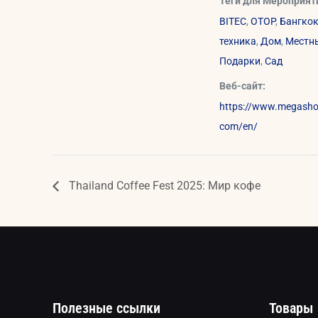
Теги для Мероприят
BITEC
,
OTOP
,
Бангко
техника
,
Дом
,
Местн
Подарки
,
Сад
Веб-сайт:
https://www.megash
com/en/
Thailand Coffee Fest 2025: Мир кофе
Полезные ссылки
Товары