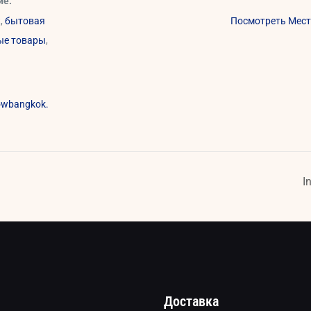
ие:
к
,
бытовая
Посмотреть Мест
ые товары
,
owbangkok.
I
Доставка