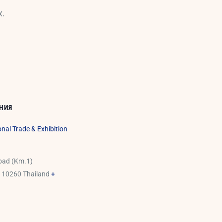
х.
НИЯ
nal Trade & Exhibition
oad (Km.1)
10260
Thailand
+