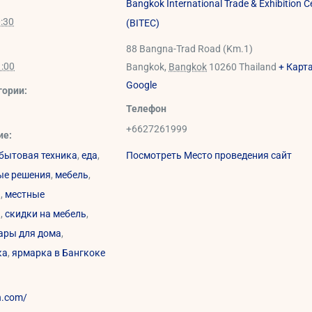
Bangkok International Trade & Exhibition C
:30
(BITEC)
88 Bangna-Trad Road (Km.1)
1:00
Bangkok
,
Bangkok
10260
Thailand
+ Карт
Google
гории:
Телефон
+6627261999
ие:
бытовая техника
,
еда
,
Посмотреть Место проведения сайт
ые решения
,
мебель
,
а
,
местные
а
,
скидки на мебель
,
ары для дома
,
ка
,
ярмарка в Бангкоке
n.com/