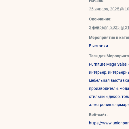
Начало:
25 января, 2025 @ 10
Окончание:
2 февраля, 2025 @ 2
Мероприятие в кате
Выставки
Теги для Мероприят
Furniture Mega Sales
,
интерьер
,
интерьерн
мебельная выставк
производители
,
мод
стильный декор
,
тов
электроника
,
ярмар
Веб-сайт:
https://www.unionpa