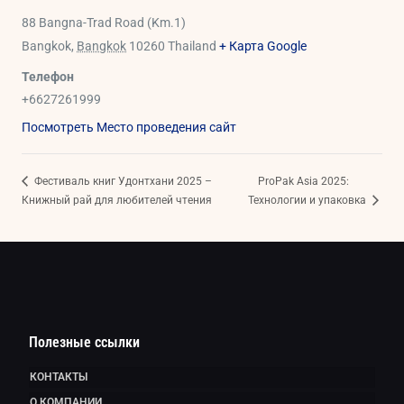
88 Bangna-Trad Road (Km.1)
Bangkok
,
Bangkok
10260
Thailand
+ Карта Google
Телефон
+6627261999
Посмотреть Место проведения сайт
Фестиваль книг Удонтхани 2025 –
ProPak Asia 2025:
Книжный рай для любителей чтения
Технологии и упаковка
Полезные ссылки
КОНТАКТЫ
О КОМПАНИИ